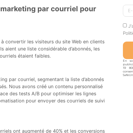
 marketing par courriel pour
J'
Poli
à convertir les visiteurs du site Web en clients
ils aient une liste considérable d’abonnés, les
urriels étaient faibles.
En so
public
19 80
conse
SafeUn
ng par courriel, segmentant la liste d’abonnés
ssés. Nous avons créé un contenu personnalisé
ace des tests A/B pour optimiser les lignes
automatisation pour envoyer des courriels de suivi
urriels ont augmenté de 40% et les conversions