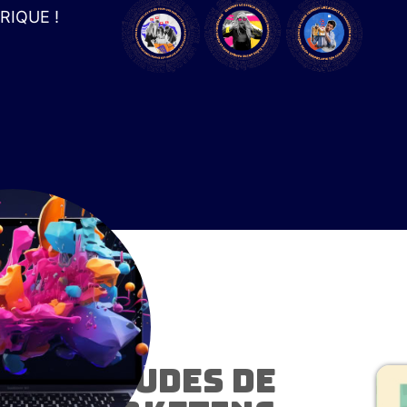
IQUE !
cès : études de