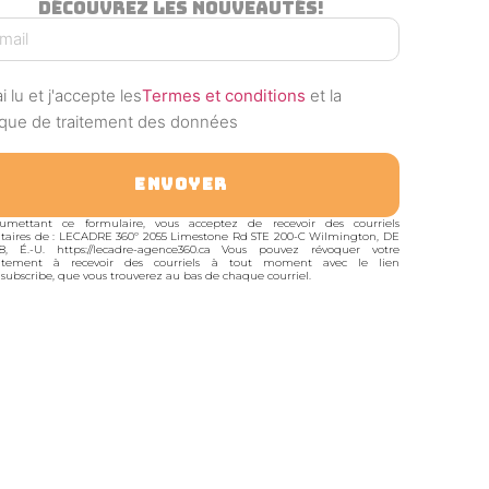
Découvrez Les Nouveautés!
ai lu et j'accepte les
Termes et conditions
et la
tique de traitement des données
ENVOYER
umettant ce formulaire, vous acceptez de recevoir des courriels
itaires de : LECADRE 360º 2055 Limestone Rd STE 200-C Wilmington, DE
8, É.-U. https://lecadre-agence360.ca Vous pouvez révoquer votre
ntement à recevoir des courriels à tout moment avec le lien
subscribe, que vous trouverez au bas de chaque courriel.