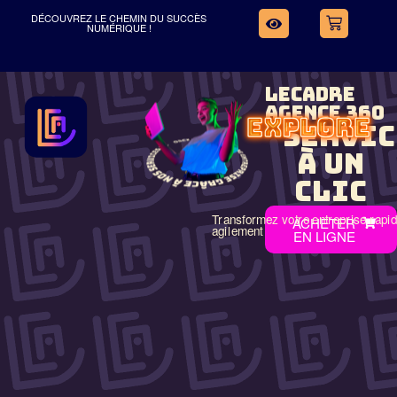
DÉCOUVREZ LE CHEMIN DU SUCCÈS
NUMÉRIQUE !
LECADRE
AGENCE 360
SERVIC
À UN
CLIC
Transformez votre entreprise rapi
ACHETER
agilement
EN LIGNE