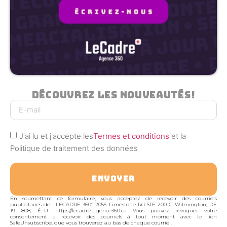
Découvrez Les Nouveautés!
J'ai lu et j'accepte les
Termes et conditions
et la
Politique de traitement des données
ENVOYER
En soumettant ce formulaire, vous acceptez de recevoir des courriels
publicitaires de : LECADRE 360º 2055 Limestone Rd STE 200-C Wilmington, DE
19 808, É.-U. https://lecadre-agence360.ca Vous pouvez révoquer votre
consentement à recevoir des courriels à tout moment avec le lien
SafeUnsubscribe, que vous trouverez au bas de chaque courriel.