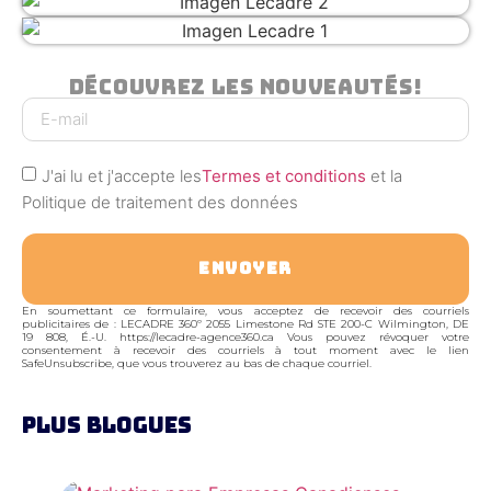
Découvrez Les Nouveautés!
J'ai lu et j'accepte les
Termes et conditions
et la
Politique de traitement des données
ENVOYER
En soumettant ce formulaire, vous acceptez de recevoir des courriels
publicitaires de : LECADRE 360º 2055 Limestone Rd STE 200-C Wilmington, DE
19 808, É.-U. https://lecadre-agence360.ca Vous pouvez révoquer votre
consentement à recevoir des courriels à tout moment avec le lien
SafeUnsubscribe, que vous trouverez au bas de chaque courriel.
PLUS BLOGUES