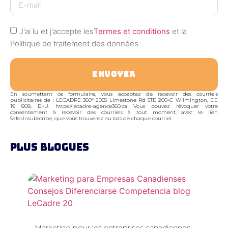
J'ai lu et j'accepte les
Termes et conditions
et la
Politique de traitement des données
ENVOYER
En soumettant ce formulaire, vous acceptez de recevoir des courriels
publicitaires de : LECADRE 360º 2055 Limestone Rd STE 200-C Wilmington, DE
19 808, É.-U. https://lecadre-agence360.ca Vous pouvez révoquer votre
consentement à recevoir des courriels à tout moment avec le lien
SafeUnsubscribe, que vous trouverez au bas de chaque courriel.
PLUS BLOGUES
Marketing pour les entreprises canadiennes