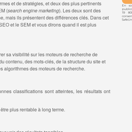
es et de stratégies, et deux des plus pertinents
En so
public
EM (
search engine marketing
). Les deux sont des
19 80
conse
gne, mais ils présentent des différences clés. Dans cet
SafeUn
le SEO et le SEM et vous dirons quand il est plus
r sa visibilité sur les moteurs de recherche de
u contenu, des mots-clés, de la structure du site et
 les algorithmes des moteurs de recherche.
nes classifications sont atteintes, les résultats ont
re plus rentable à long terme.