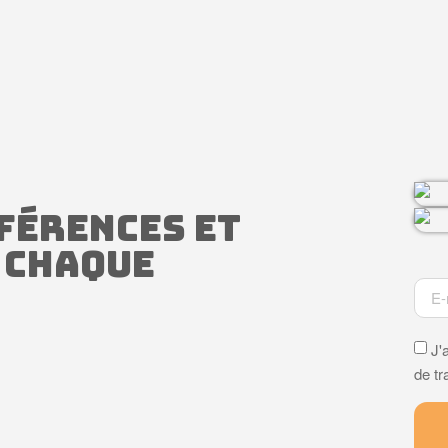
fférences et
 chaque
J'
de t