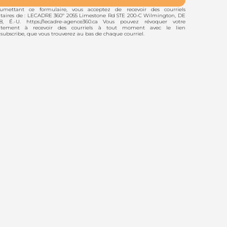
umettant ce formulaire, vous acceptez de recevoir des courriels
itaires de : LECADRE 360º 2055 Limestone Rd STE 200-C Wilmington, DE
8, É.-U. https://lecadre-agence360.ca Vous pouvez révoquer votre
ntement à recevoir des courriels à tout moment avec le lien
subscribe, que vous trouverez au bas de chaque courriel.