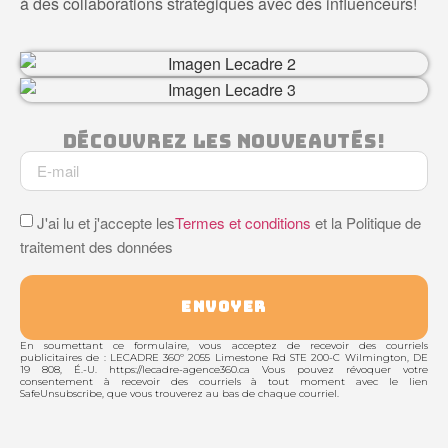
à des collaborations stratégiques avec des influenceurs!
Découvrez Les Nouveautés!
J'ai lu et j'accepte les
Termes et conditions
et la Politique de
traitement des données
ENVOYER
En soumettant ce formulaire, vous acceptez de recevoir des courriels
publicitaires de : LECADRE 360º 2055 Limestone Rd STE 200-C Wilmington, DE
19 808, É.-U. https://lecadre-agence360.ca Vous pouvez révoquer votre
consentement à recevoir des courriels à tout moment avec le lien
SafeUnsubscribe, que vous trouverez au bas de chaque courriel.