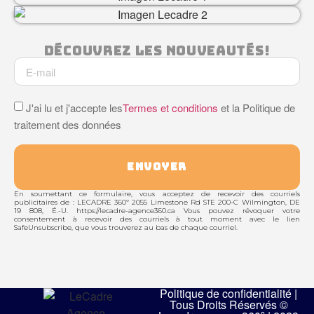
Découvrez Les Nouveautés!
J'ai lu et j'accepte les
Termes et conditions
et la Politique de
traitement des données
ENVOYER
En soumettant ce formulaire, vous acceptez de recevoir des courriels
publicitaires de : LECADRE 360º 2055 Limestone Rd STE 200-C Wilmington, DE
19 808, É.-U. https://lecadre-agence360.ca Vous pouvez révoquer votre
consentement à recevoir des courriels à tout moment avec le lien
SafeUnsubscribe, que vous trouverez au bas de chaque courriel.
Politique de confidentialité |
Tous Droits Réservés ©