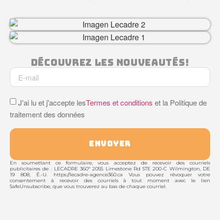
Découvrez Les Nouveautés!
J'ai lu et j'accepte les
Termes et conditions
et la Politique de
traitement des données
ENVOYER
En soumettant ce formulaire, vous acceptez de recevoir des courriels
publicitaires de : LECADRE 360º 2055 Limestone Rd STE 200-C Wilmington, DE
19 808, É.-U. https://lecadre-agence360.ca Vous pouvez révoquer votre
consentement à recevoir des courriels à tout moment avec le lien
SafeUnsubscribe, que vous trouverez au bas de chaque courriel.