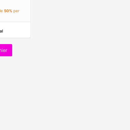
 de
50%
per
al
nier